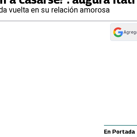
da vuelta en su relación amorosa
Agreg
abre en nue
En Portada