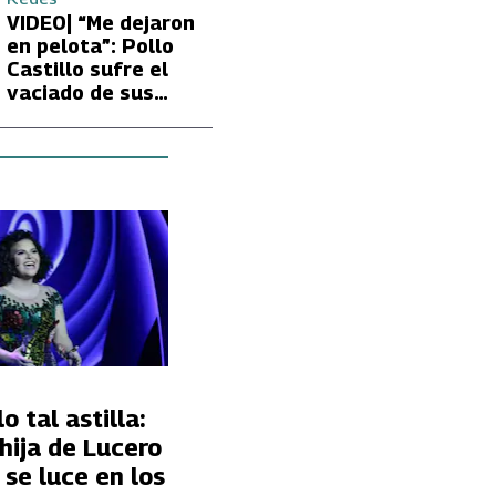
Fran García-
VIDEO| “Me dejaron
Huidobro por la
en pelota”: Pollo
extrema delgadez
Castillo sufre el
de Kathy Orellana
vaciado de sus
cuentas por
embargo del CAE
o tal astilla:
 hija de Lucero
, se luce en los