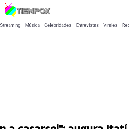
 Streaming
Música
Celebridades
Entrevistas
Virales
Re
n a casarse!": augura Itat