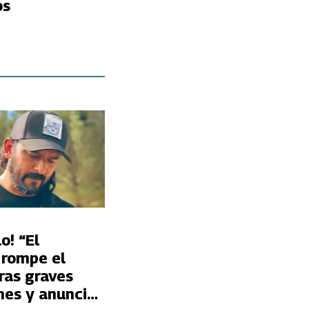
os
o! “El
 rompe el
tras graves
nes y anuncia