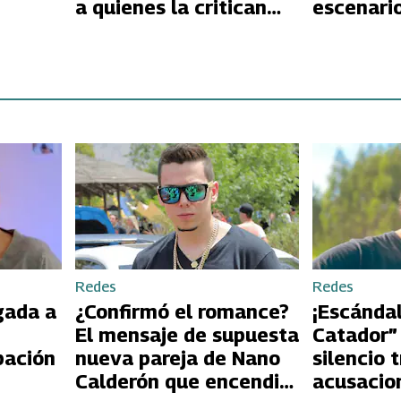
a quienes la critican
escenari
é Ron
por su físico
Redes
Redes
gada a
¿Confirmó el romance?
¡Escándal
El mensaje de supuesta
Catador”
pación
nueva pareja de Nano
silencio 
Calderón que encendió
acusacio