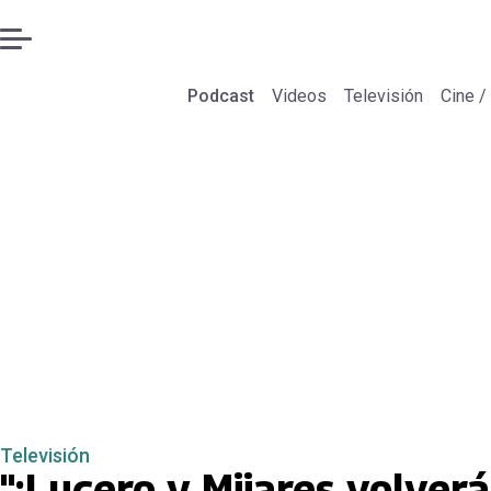
Podcast
Videos
Televisión
Cine /
Televisión
"¡Lucero y Mijares volverá