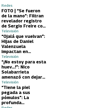
Redes
FOTO | “Se fueron
de la mano”: Filtran
revelador registro
de Sergio Freire con
supuesta nueva
Televisión
conquista
“Ojalá que vuelvan”:
Hijas de Daniel
Valenzuela
impactan en
Volverías con tu Ex
Televisión
2 con directa
“¡No estoy para esta
petición a su papá
huev…!”: Nico
sobre Yamila Reyna
Solabarrieta
amenazó con dejar
Volverías con tu Ex
Televisión
tras encontrón con
“Tiene la piel
Carmen Gloria
pegada a sus
Arroyo
pómulos”: La
profunda
preocupación de
Redes