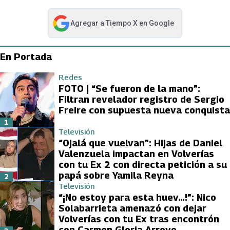
Agregar a
Tiempo X
en Google
abre en nueva pestaña
En Portada
Redes
FOTO | “Se fueron de la mano”:
Filtran revelador registro de Sergio
Freire con supuesta nueva conquista
1
Televisión
“Ojalá que vuelvan”: Hijas de Daniel
Valenzuela impactan en Volverías
con tu Ex 2 con directa petición a su
papá sobre Yamila Reyna
2
Televisión
“¡No estoy para esta huev…!”: Nico
Solabarrieta amenazó con dejar
Volverías con tu Ex tras encontrón
con Carmen Gloria Arroyo