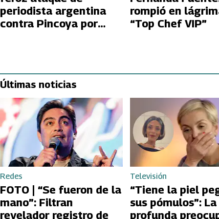
periodista argentina
rompió en lágrim
contra Pincoya por
“Top Chef VIP”
usar bandera chilena
en Gran Hermano
Últimas noticias
Redes
Televisión
FOTO | “Se fueron de la
“Tiene la piel pe
mano”: Filtran
sus pómulos”: La
revelador registro de
profunda preocu