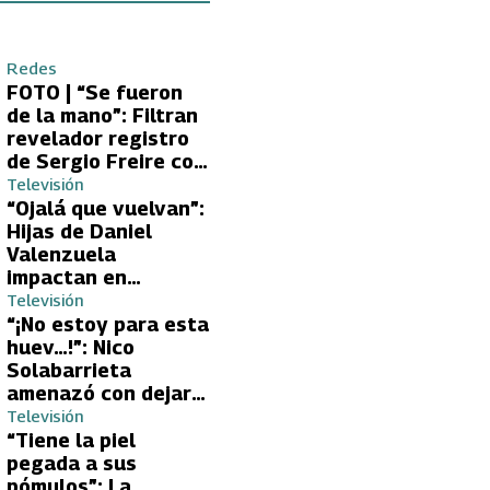
Redes
FOTO | “Se fueron
de la mano”: Filtran
revelador registro
de Sergio Freire con
supuesta nueva
Televisión
conquista
“Ojalá que vuelvan”:
Hijas de Daniel
Valenzuela
impactan en
Volverías con tu Ex
Televisión
2 con directa
“¡No estoy para esta
petición a su papá
huev…!”: Nico
sobre Yamila Reyna
Solabarrieta
amenazó con dejar
Volverías con tu Ex
Televisión
tras encontrón con
“Tiene la piel
Carmen Gloria
pegada a sus
Arroyo
pómulos”: La