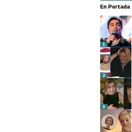
En Portada
1
2
3