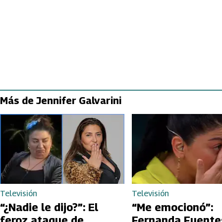
Más de Jennifer Galvarini
Televisión
Televisión
“¿Nadie le dijo?”: El
“Me emocionó”:
feroz ataque de
Fernanda Fuente