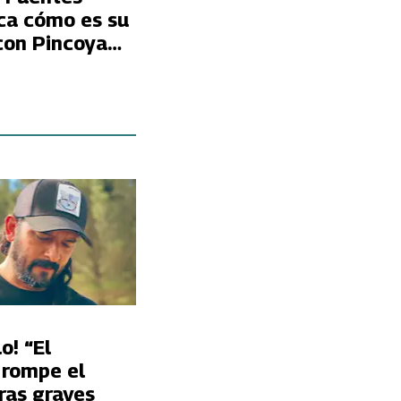
ica cómo es su
con Pincoya
Chef VIP”
o! “El
 rompe el
tras graves