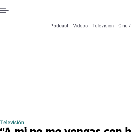
Podcast
Videos
Televisión
Cine /
Televisión
“A mi no me vengas con hu