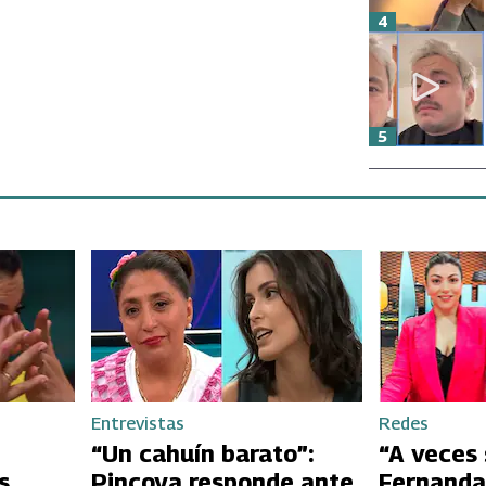
4
5
Entrevistas
Redes
“Un cahuín barato”:
“A veces 
s
Pincoya responde ante
Fernanda