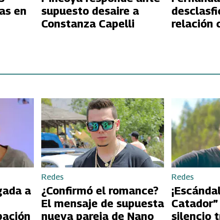
as en
supuesto desaire a
desclasf
Constanza Capelli
relación 
en “Top 
Redes
Redes
gada a
¿Confirmó el romance?
¡Escándal
El mensaje de supuesta
Catador”
pación
nueva pareja de Nano
silencio 