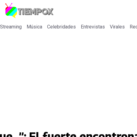
 Streaming
Música
Celebridades
Entrevistas
Virales
Re
e...”: El fuerte encontron