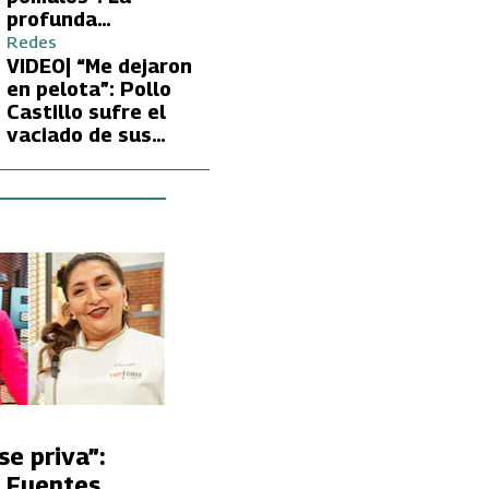
profunda
preocupación de
Redes
Fran García-
VIDEO| “Me dejaron
Huidobro por la
en pelota”: Pollo
extrema delgadez
Castillo sufre el
de Kathy Orellana
vaciado de sus
cuentas por
embargo del CAE
se priva”:
 Fuentes