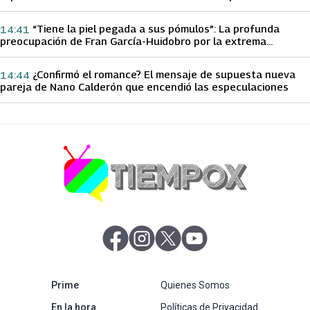
papá sobre Yamila Reyna
“Tiene la piel pegada a sus pómulos”: La profunda
14:41
preocupación de Fran García-Huidobro por la extrema
delgadez de Kathy Orellana
¿Confirmó el romance? El mensaje de supuesta nueva
14:44
pareja de Nano Calderón que encendió las especulaciones
abre en nueva pestaña
abre en nueva pestaña
abre en nueva pestaña
abre en nueva pestaña
abre en nueva pestaña
Prime
Quienes Somos
abre en nueva pestaña
En la hora
Políticas de Privacidad