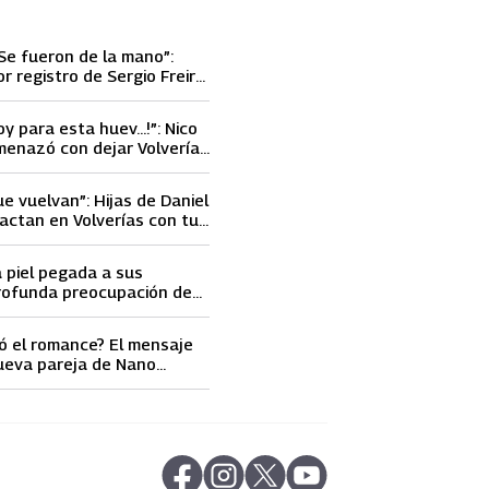
Se fueron de la mano”:
or registro de Sergio Freire
nueva conquista
oy para esta huev…!”: Nico
menazó con dejar Volverías
 encontrón con Carmen
ue vuelvan”: Hijas de Daniel
actan en Volverías con tu
ta petición a su papá sobre
a piel pegada a sus
rofunda preocupación de
idobro por la extrema
athy Orellana
ó el romance? El mensaje
ueva pareja de Nano
ncendió las
s
abre en nueva pestaña
abre en nueva pestaña
abre en nueva pestaña
abre en nueva pestaña