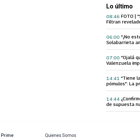
Lo último
FOTO | “
08:46
Filtran revelad
con supuesta 
“¡No est
06:00
Solabarrieta a
con tu Ex tras
Gloria Arroyo
“Ojalá q
07:00
Valenzuela imp
Ex 2 con direc
Yamila Reyna
“Tiene l
14:41
pómulos”: La p
Fran García-Hu
delgadez de K
¿Confirm
14:44
de supuesta n
Calderón que e
especulacione
abre en nueva pestaña
Prime
Quienes Somos