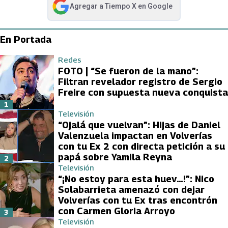
Agregar a
Tiempo X
en Google
abre en nueva pestaña
En Portada
Redes
FOTO | “Se fueron de la mano”:
Filtran revelador registro de Sergio
Freire con supuesta nueva conquista
1
Televisión
“Ojalá que vuelvan”: Hijas de Daniel
Valenzuela impactan en Volverías
con tu Ex 2 con directa petición a su
papá sobre Yamila Reyna
2
Televisión
“¡No estoy para esta huev…!”: Nico
Solabarrieta amenazó con dejar
Volverías con tu Ex tras encontrón
con Carmen Gloria Arroyo
3
Televisión