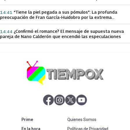
papá sobre Yamila Reyna
“Tiene la piel pegada a sus pómulos”: La profunda
14:41
preocupación de Fran García-Huidobro por la extrema
delgadez de Kathy Orellana
¿Confirmó el romance? El mensaje de supuesta nueva
14:44
pareja de Nano Calderón que encendió las especulaciones
abre en nueva pestaña
abre en nueva pestaña
abre en nueva pestaña
abre en nueva pestaña
abre en nueva pestaña
Prime
Quienes Somos
abre en nueva pestaña
En la hora
Políticas de Privacidad