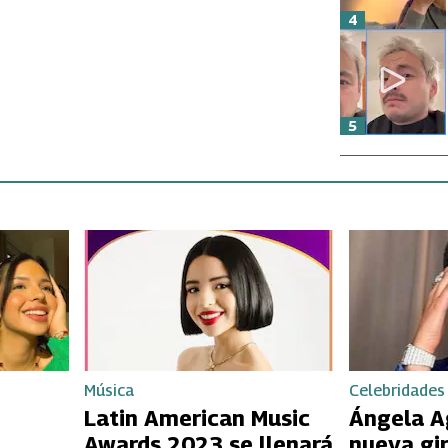
4
5
Música
Celebridades
Latin American Music
Ángela A
Awards 2023 se llenará
nueva gir