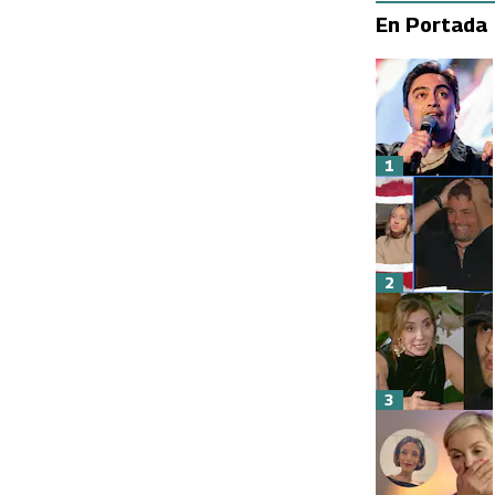
En Portada
1
2
3