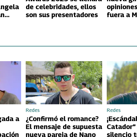
Ángela
de celebridades, ellos
opiniones
an
son sus presentadores
fuera a 
gringa”
Redes
Redes
gada a
¿Confirmó el romance?
¡Escándal
El mensaje de supuesta
Catador”
pación
nueva pareja de Nano
silencio 