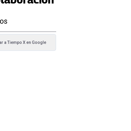
ños
ar a
Tiempo X
en Google
va pestaña