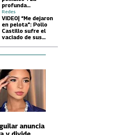
profunda
preocupación de
Redes
Fran García-
VIDEO| “Me dejaron
Huidobro por la
en pelota”: Pollo
extrema delgadez
Castillo sufre el
de Kathy Orellana
vaciado de sus
cuentas por
embargo del CAE
guilar anuncia
a y divide