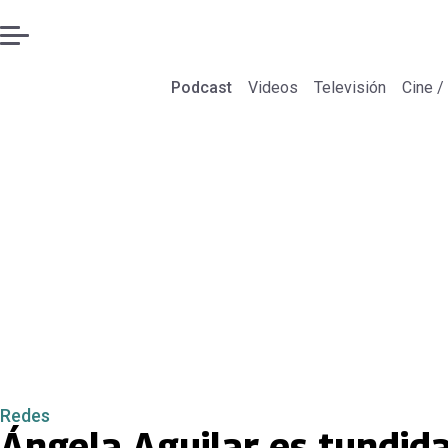
Podcast
Videos
Televisión
Cine /
Redes
Ángela Aguilar es tundida