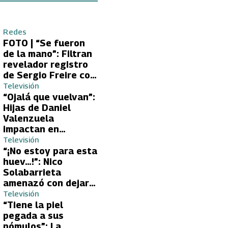
Redes
FOTO | “Se fueron
de la mano”: Filtran
revelador registro
de Sergio Freire con
supuesta nueva
Televisión
conquista
“Ojalá que vuelvan”:
Hijas de Daniel
Valenzuela
impactan en
Volverías con tu Ex
Televisión
2 con directa
“¡No estoy para esta
petición a su papá
huev…!”: Nico
sobre Yamila Reyna
Solabarrieta
amenazó con dejar
Volverías con tu Ex
Televisión
tras encontrón con
“Tiene la piel
Carmen Gloria
pegada a sus
Arroyo
pómulos”: La