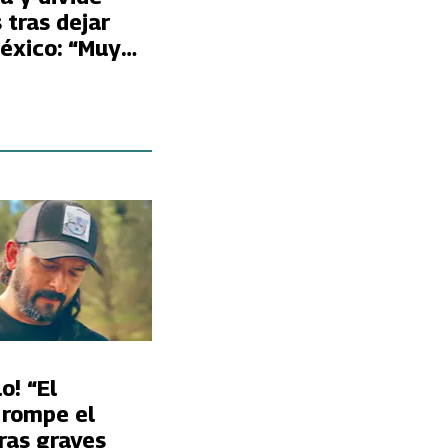
 tras dejar
México: “Muy
o! “El
 rompe el
tras graves