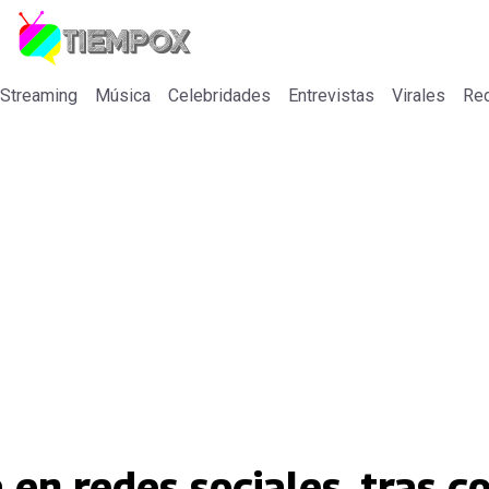
 Streaming
Música
Celebridades
Entrevistas
Virales
Re
 en redes sociales, tras c