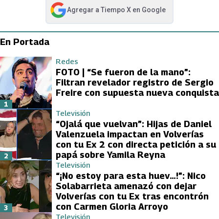
Agregar a
Tiempo X
en Google
abre en nueva pestaña
En Portada
Redes
FOTO | “Se fueron de la mano”:
Filtran revelador registro de Sergio
Freire con supuesta nueva conquista
1
Televisión
“Ojalá que vuelvan”: Hijas de Daniel
Valenzuela impactan en Volverías
con tu Ex 2 con directa petición a su
papá sobre Yamila Reyna
2
Televisión
“¡No estoy para esta huev…!”: Nico
Solabarrieta amenazó con dejar
Volverías con tu Ex tras encontrón
con Carmen Gloria Arroyo
3
Televisión