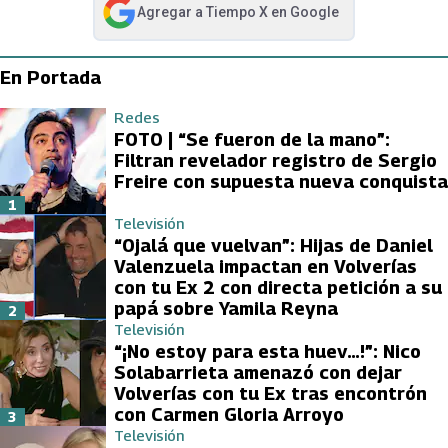
Agregar a
Tiempo X
en Google
abre en nueva pestaña
En Portada
Redes
FOTO | “Se fueron de la mano”:
Filtran revelador registro de Sergio
Freire con supuesta nueva conquista
1
Televisión
“Ojalá que vuelvan”: Hijas de Daniel
Valenzuela impactan en Volverías
con tu Ex 2 con directa petición a su
papá sobre Yamila Reyna
2
Televisión
“¡No estoy para esta huev…!”: Nico
Solabarrieta amenazó con dejar
Volverías con tu Ex tras encontrón
con Carmen Gloria Arroyo
3
Televisión