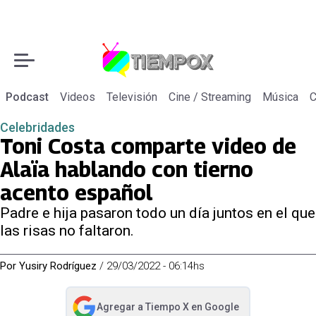
Podcast
Videos
Televisión
Cine / Streaming
Música
C
Celebridades
Toni Costa comparte video de
Alaïa hablando con tierno
acento español
Padre e hija pasaron todo un día juntos en el que
las risas no faltaron.
Por
Yusiry Rodríguez
/
29/03/2022 - 06:14hs
Agregar a
Tiempo X
en Google
abre en nueva pestaña