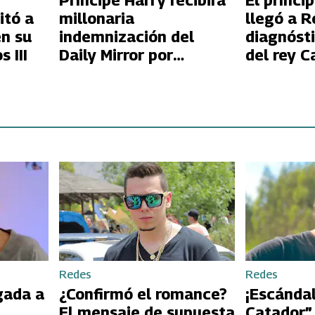
Príncipe Harry recibirá
El prínci
itó a
millonaria
llegó a R
en su
indemnización del
diagnóst
s III
Daily Mirror por
del rey Ca
escuchas ilegales
Redes
Redes
gada a
¿Confirmó el romance?
¡Escándal
El mensaje de supuesta
Catador”