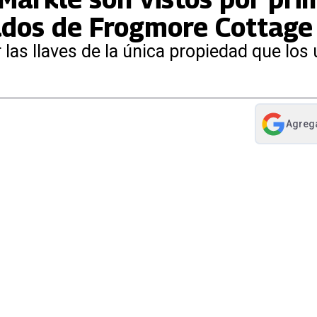
ados de Frogmore Cottage
as llaves de la única propiedad que los u
Agreg
abre en nue