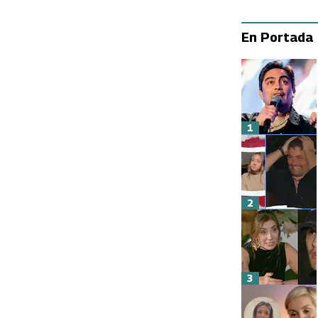
En Portada
1
2
3