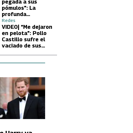
Carmen Gloria
pegada a sus
Arroyo
pómulos”: La
profunda
preocupación de
Redes
Fran García-
VIDEO| “Me dejaron
Huidobro por la
en pelota”: Pollo
extrema delgadez
Castillo sufre el
de Kathy Orellana
vaciado de sus
cuentas por
embargo del CAE