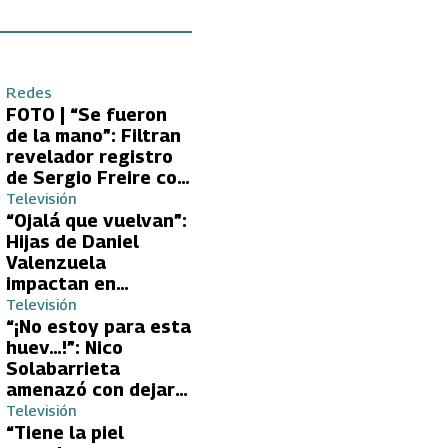
Redes
FOTO | “Se fueron
de la mano”: Filtran
revelador registro
de Sergio Freire con
supuesta nueva
Televisión
conquista
“Ojalá que vuelvan”:
Hijas de Daniel
Valenzuela
impactan en
Volverías con tu Ex
Televisión
2 con directa
“¡No estoy para esta
petición a su papá
huev…!”: Nico
sobre Yamila Reyna
Solabarrieta
amenazó con dejar
Volverías con tu Ex
Televisión
tras encontrón con
“Tiene la piel