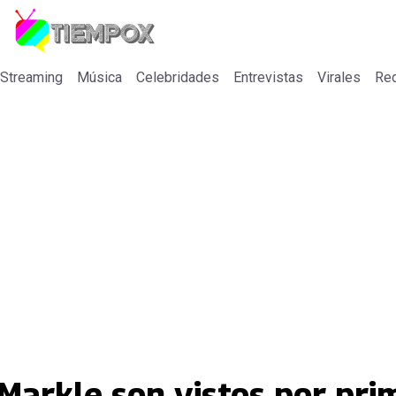
 Streaming
Música
Celebridades
Entrevistas
Virales
Re
Markle son vistos por pri