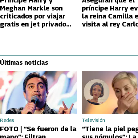
Príncipe Harry y
Aseguran que el
Meghan Markle son
príncipe Harry ev
criticados por viajar
la reina Camilla 
gratis en jet privado
visita al rey Carlo
para promover los
Juegos Invictus 2025
Últimas noticias
Redes
Televisión
FOTO | “Se fueron de la
“Tiene la piel pe
mano”: Filtran
sus pómulos”: La