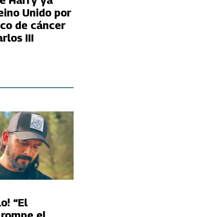
pe Harry ya
eino Unido por
ico de cáncer
rlos III
o! “El
 rompe el