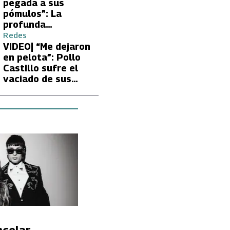
Carmen Gloria
pegada a sus
Arroyo
pómulos”: La
profunda
preocupación de
Redes
Fran García-
VIDEO| “Me dejaron
Huidobro por la
en pelota”: Pollo
extrema delgadez
Castillo sufre el
de Kathy Orellana
vaciado de sus
cuentas por
embargo del CAE