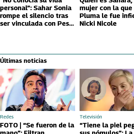
“No conocía su vida
Quién es Sahara, 
personal”: Sahar Sonia
mujer con la que
rompe el silencio tras
Pluma le fue infi
ser vinculada con Peso
Nicki Nicole
Pluma
Últimas noticias
Redes
Televisión
FOTO | “Se fueron de la
“Tiene la piel pe
mano”: Filtran
sus pómulos”: La