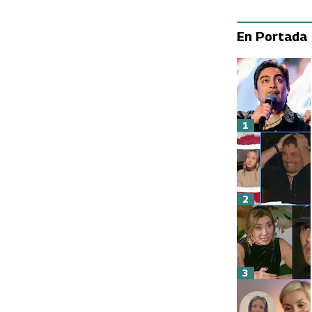
En Portada
1
2
3