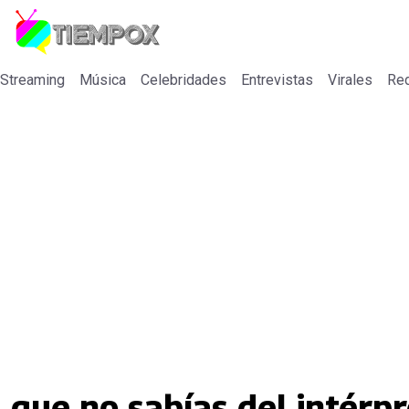
 Streaming
Música
Celebridades
Entrevistas
Virales
Re
que no sabías del intérpr