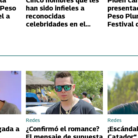
la
Cinco hombres que les
Piden ca
 Peso
han sido infieles a
presentac
el a
reconocidas
Peso Plu
celebridades en el
Festival 
último tiempo
infidelid
Nicole
Redes
Redes
gada a
¿Confirmó el romance?
¡Escándal
El mensaje de supuesta
Catador”