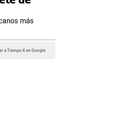
xicanos más
ar a
Tiempo X
en Google
va pestaña