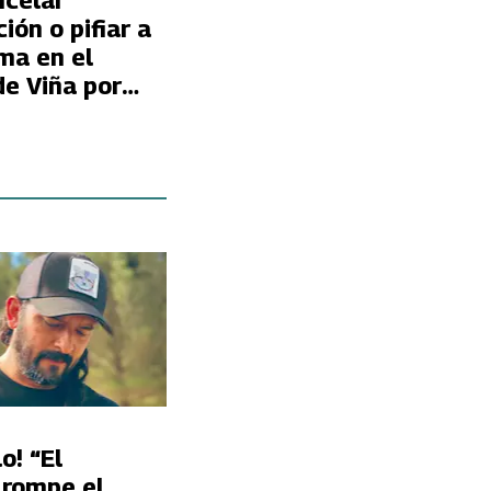
ncelar
ión o pifiar a
ma en el
de Viña por
ad a Nicki
o! “El
 rompe el