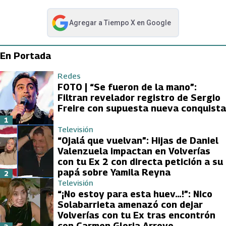
Agregar a
Tiempo X
en Google
abre en nueva pestaña
En Portada
Redes
FOTO | “Se fueron de la mano”:
Filtran revelador registro de Sergio
Freire con supuesta nueva conquista
1
Televisión
“Ojalá que vuelvan”: Hijas de Daniel
Valenzuela impactan en Volverías
con tu Ex 2 con directa petición a su
papá sobre Yamila Reyna
2
Televisión
“¡No estoy para esta huev…!”: Nico
Solabarrieta amenazó con dejar
Volverías con tu Ex tras encontrón
con Carmen Gloria Arroyo