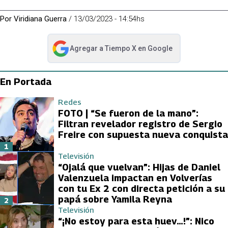
Por
Viridiana Guerra
/
13/03/2023 - 14:54hs
Agregar a
Tiempo X
en Google
abre en nueva pestaña
En Portada
Redes
FOTO | “Se fueron de la mano”:
Filtran revelador registro de Sergio
Freire con supuesta nueva conquista
1
Televisión
“Ojalá que vuelvan”: Hijas de Daniel
Valenzuela impactan en Volverías
con tu Ex 2 con directa petición a su
papá sobre Yamila Reyna
2
Televisión
“¡No estoy para esta huev…!”: Nico