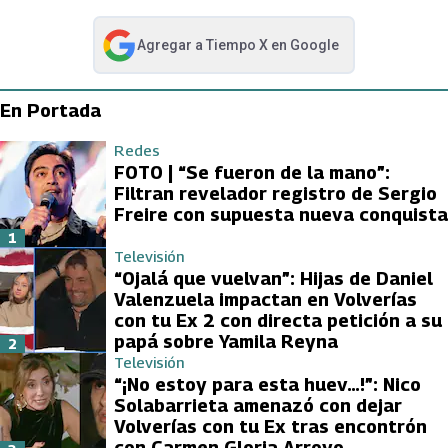
Agregar a
Tiempo X
en Google
abre en nueva pestaña
En Portada
Redes
FOTO | “Se fueron de la mano”:
Filtran revelador registro de Sergio
Freire con supuesta nueva conquista
1
Televisión
“Ojalá que vuelvan”: Hijas de Daniel
Valenzuela impactan en Volverías
con tu Ex 2 con directa petición a su
papá sobre Yamila Reyna
2
Televisión
“¡No estoy para esta huev…!”: Nico
Solabarrieta amenazó con dejar
Volverías con tu Ex tras encontrón
con Carmen Gloria Arroyo