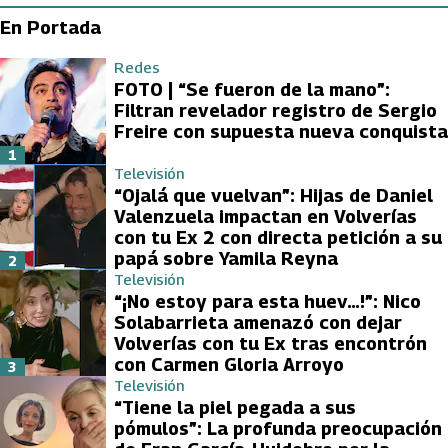
En Portada
Redes
FOTO | “Se fueron de la mano”:
Filtran revelador registro de Sergio
Freire con supuesta nueva conquista
1
Televisión
“Ojalá que vuelvan”: Hijas de Daniel
Valenzuela impactan en Volverías
con tu Ex 2 con directa petición a su
papá sobre Yamila Reyna
2
Televisión
“¡No estoy para esta huev…!”: Nico
Solabarrieta amenazó con dejar
Volverías con tu Ex tras encontrón
con Carmen Gloria Arroyo
3
Televisión
“Tiene la piel pegada a sus
pómulos”: La profunda preocupación