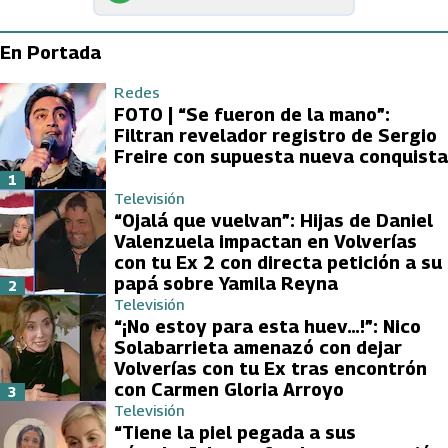
En Portada
Redes
FOTO | “Se fueron de la mano”:
Filtran revelador registro de Sergio
Freire con supuesta nueva conquista
1
Televisión
“Ojalá que vuelvan”: Hijas de Daniel
Valenzuela impactan en Volverías
con tu Ex 2 con directa petición a su
papá sobre Yamila Reyna
2
Televisión
“¡No estoy para esta huev…!”: Nico
Solabarrieta amenazó con dejar
Volverías con tu Ex tras encontrón
con Carmen Gloria Arroyo
3
Televisión
“Tiene la piel pegada a sus