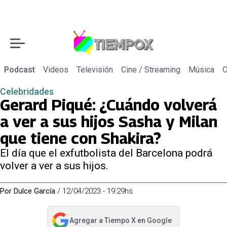
Podcast
Videos
Televisión
Cine / Streaming
Música
C
Celebridades
Gerard Piqué: ¿Cuándo volverá
a ver a sus hijos Sasha y Milan
que tiene con Shakira?
El día que el exfutbolista del Barcelona podrá
volver a ver a sus hijos.
Por
Dulce García
/
12/04/2023 - 19:29hs
Agregar a
Tiempo X
en Google
abre en nueva pestaña