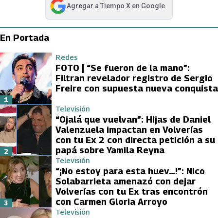
Agregar a
Tiempo X
en Google
abre en nueva pestaña
En Portada
Redes
FOTO | “Se fueron de la mano”:
Filtran revelador registro de Sergio
Freire con supuesta nueva conquista
1
Televisión
“Ojalá que vuelvan”: Hijas de Daniel
Valenzuela impactan en Volverías
con tu Ex 2 con directa petición a su
papá sobre Yamila Reyna
2
Televisión
“¡No estoy para esta huev…!”: Nico
Solabarrieta amenazó con dejar
Volverías con tu Ex tras encontrón
con Carmen Gloria Arroyo
3
Televisión