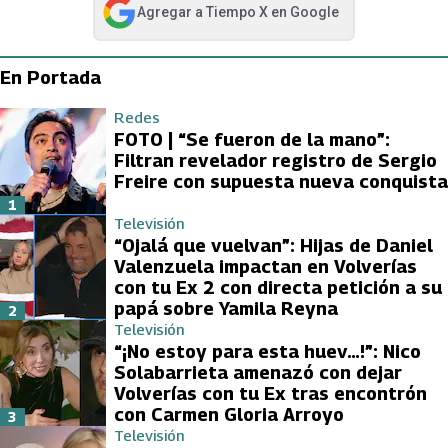
Agregar a
Tiempo X
en Google
abre en nueva pestaña
En Portada
Redes
FOTO | “Se fueron de la mano”:
Filtran revelador registro de Sergio
Freire con supuesta nueva conquista
1
Televisión
“Ojalá que vuelvan”: Hijas de Daniel
Valenzuela impactan en Volverías
con tu Ex 2 con directa petición a su
papá sobre Yamila Reyna
2
Televisión
“¡No estoy para esta huev…!”: Nico
Solabarrieta amenazó con dejar
Volverías con tu Ex tras encontrón
con Carmen Gloria Arroyo
3
Televisión