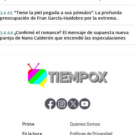
papá sobre Yamila Reyna
“Tiene la piel pegada a sus pómulos”: La profunda
14:41
preocupación de Fran García-Huidobro por la extrema
delgadez de Kathy Orellana
¿Confirmó el romance? El mensaje de supuesta nueva
14:44
pareja de Nano Calderón que encendió las especulaciones
abre en nueva pestaña
abre en nueva pestaña
abre en nueva pestaña
abre en nueva pestaña
abre en nueva pestaña
Prime
Quienes Somos
abre en nueva pestaña
En la hora
Políticas de Privacidad