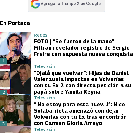
Agregar a
Tiempo X
en Google
abre en nueva pestaña
En Portada
Redes
FOTO | “Se fueron de la mano”:
Filtran revelador registro de Sergio
Freire con supuesta nueva conquista
1
Televisión
“Ojalá que vuelvan”: Hijas de Daniel
Valenzuela impactan en Volverías
con tu Ex 2 con directa petición a su
papá sobre Yamila Reyna
2
Televisión
“¡No estoy para esta huev…!”: Nico
Solabarrieta amenazó con dejar
Volverías con tu Ex tras encontrón
con Carmen Gloria Arroyo
3
Televisión