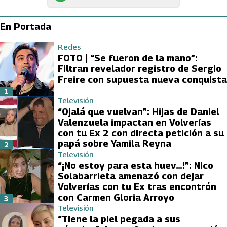
En Portada
Redes
FOTO | “Se fueron de la mano”:
Filtran revelador registro de Sergio
Freire con supuesta nueva conquista
1
Televisión
“Ojalá que vuelvan”: Hijas de Daniel
Valenzuela impactan en Volverías
con tu Ex 2 con directa petición a su
papá sobre Yamila Reyna
2
Televisión
“¡No estoy para esta huev…!”: Nico
Solabarrieta amenazó con dejar
Volverías con tu Ex tras encontrón
con Carmen Gloria Arroyo
3
Televisión
“Tiene la piel pegada a sus