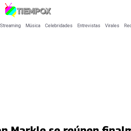
 Streaming
Música
Celebridades
Entrevistas
Virales
Re
an Markle se reúnen final