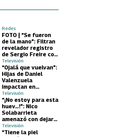
Redes
FOTO | “Se fueron
de la mano”: Filtran
revelador registro
de Sergio Freire con
supuesta nueva
Televisión
conquista
“Ojalá que vuelvan”:
Hijas de Daniel
Valenzuela
impactan en
Volverías con tu Ex
Televisión
2 con directa
“¡No estoy para esta
petición a su papá
huev…!”: Nico
sobre Yamila Reyna
Solabarrieta
amenazó con dejar
Volverías con tu Ex
Televisión
tras encontrón con
“Tiene la piel