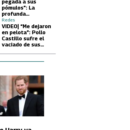
Carmen Gloria
pegada a sus
Arroyo
pómulos”: La
profunda
preocupación de
Redes
Fran García-
VIDEO| “Me dejaron
Huidobro por la
en pelota”: Pollo
extrema delgadez
Castillo sufre el
de Kathy Orellana
vaciado de sus
cuentas por
embargo del CAE