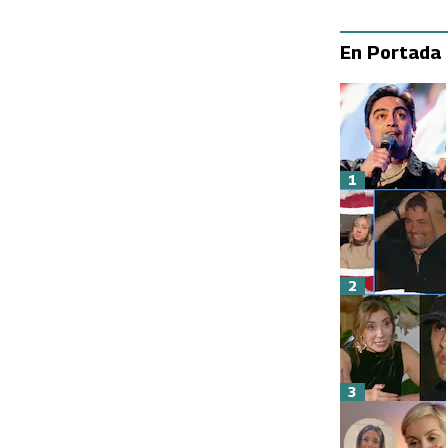
En Portada
1
2
3