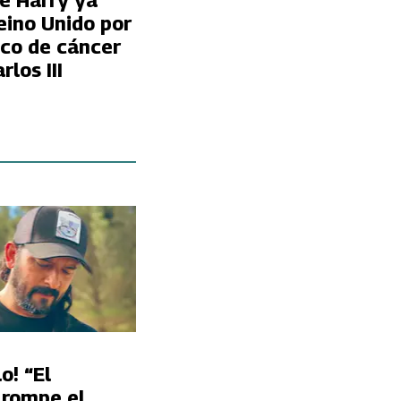
pe Harry ya
eino Unido por
ico de cáncer
rlos III
o! “El
 rompe el