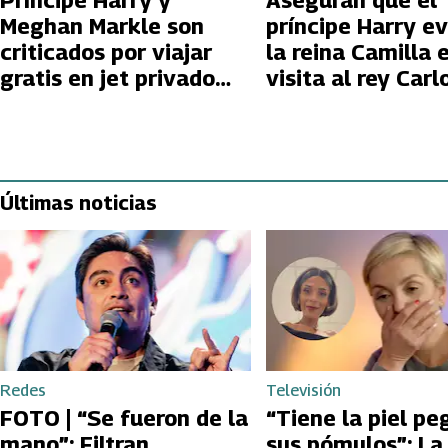
Príncipe Harry y
Aseguran que el
Meghan Markle son
príncipe Harry ev
criticados por viajar
la reina Camilla 
gratis en jet privado
visita al rey Carlo
para promover los
Juegos Invictus 2025
Últimas noticias
Redes
Televisión
FOTO | “Se fueron de la
“Tiene la piel pe
mano”: Filtran
sus pómulos”: La