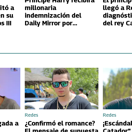
Príncipe Harry recibirá
El prínci
itó a
millonaria
llegó a R
en su
indemnización del
diagnóst
s III
Daily Mirror por
del rey Ca
escuchas ilegales
Redes
Redes
gada a
¿Confirmó el romance?
¡Escándal
El mensaje de supuesta
Catador”