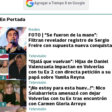
Agregar a
Tiempo X
en Google
abre en nueva pestaña
En Portada
Redes
FOTO | “Se fueron de la mano”:
Filtran revelador registro de Sergio
Freire con supuesta nueva conquista
1
Televisión
“Ojalá que vuelvan”: Hijas de Daniel
Valenzuela impactan en Volverías
con tu Ex 2 con directa petición a su
papá sobre Yamila Reyna
2
Televisión
“¡No estoy para esta huev…!”: Nico
Solabarrieta amenazó con dejar
Volverías con tu Ex tras encontrón
con Carmen Gloria Arroyo
3
Televisión