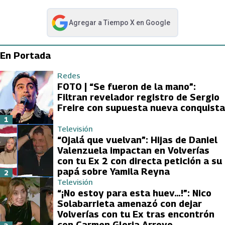
Agregar a
Tiempo X
en Google
abre en nueva pestaña
En Portada
Redes
FOTO | “Se fueron de la mano”:
Filtran revelador registro de Sergio
Freire con supuesta nueva conquista
1
Televisión
“Ojalá que vuelvan”: Hijas de Daniel
Valenzuela impactan en Volverías
con tu Ex 2 con directa petición a su
papá sobre Yamila Reyna
2
Televisión
“¡No estoy para esta huev…!”: Nico
Solabarrieta amenazó con dejar
Volverías con tu Ex tras encontrón
con Carmen Gloria Arroyo