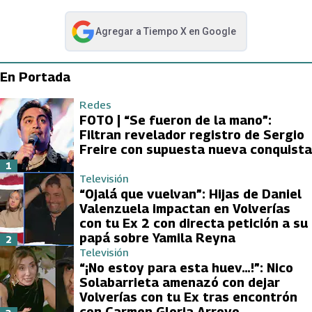
Agregar a
Tiempo X
en Google
abre en nueva pestaña
En Portada
Redes
FOTO | “Se fueron de la mano”:
Filtran revelador registro de Sergio
Freire con supuesta nueva conquista
1
Televisión
“Ojalá que vuelvan”: Hijas de Daniel
Valenzuela impactan en Volverías
con tu Ex 2 con directa petición a su
papá sobre Yamila Reyna
2
Televisión
“¡No estoy para esta huev…!”: Nico
Solabarrieta amenazó con dejar
Volverías con tu Ex tras encontrón
con Carmen Gloria Arroyo