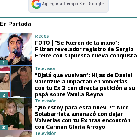
Agregar a
Tiempo X
en Google
abre en nueva pestaña
En Portada
Redes
FOTO | “Se fueron de la mano”:
Filtran revelador registro de Sergio
Freire con supuesta nueva conquista
1
Televisión
“Ojalá que vuelvan”: Hijas de Daniel
Valenzuela impactan en Volverías
con tu Ex 2 con directa petición a su
papá sobre Yamila Reyna
2
Televisión
“¡No estoy para esta huev…!”: Nico
Solabarrieta amenazó con dejar
Volverías con tu Ex tras encontrón
con Carmen Gloria Arroyo
3
Televisión