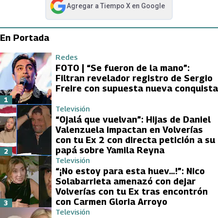
Agregar a
Tiempo X
en Google
abre en nueva pestaña
En Portada
Redes
FOTO | “Se fueron de la mano”:
Filtran revelador registro de Sergio
Freire con supuesta nueva conquista
1
Televisión
“Ojalá que vuelvan”: Hijas de Daniel
Valenzuela impactan en Volverías
con tu Ex 2 con directa petición a su
papá sobre Yamila Reyna
2
Televisión
“¡No estoy para esta huev…!”: Nico
Solabarrieta amenazó con dejar
Volverías con tu Ex tras encontrón
con Carmen Gloria Arroyo
3
Televisión