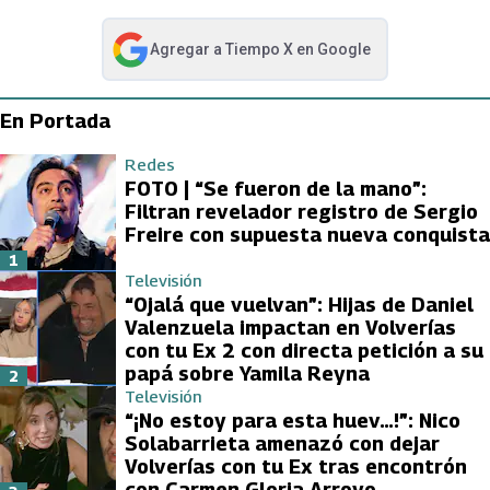
Agregar a
Tiempo X
en Google
abre en nueva pestaña
En Portada
Redes
FOTO | “Se fueron de la mano”:
Filtran revelador registro de Sergio
Freire con supuesta nueva conquista
1
Televisión
“Ojalá que vuelvan”: Hijas de Daniel
Valenzuela impactan en Volverías
con tu Ex 2 con directa petición a su
papá sobre Yamila Reyna
2
Televisión
“¡No estoy para esta huev…!”: Nico
Solabarrieta amenazó con dejar
Volverías con tu Ex tras encontrón
con Carmen Gloria Arroyo