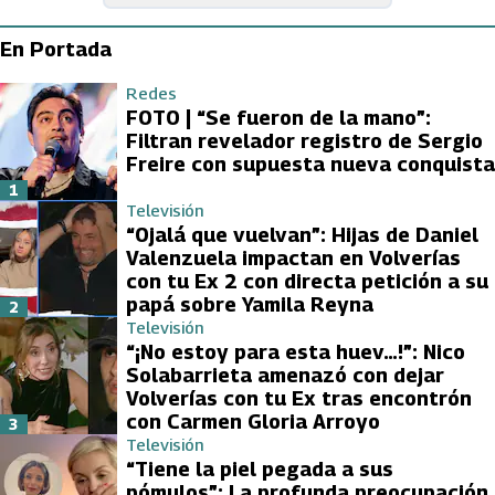
En Portada
Redes
FOTO | “Se fueron de la mano”:
Filtran revelador registro de Sergio
Freire con supuesta nueva conquista
1
Televisión
“Ojalá que vuelvan”: Hijas de Daniel
Valenzuela impactan en Volverías
con tu Ex 2 con directa petición a su
papá sobre Yamila Reyna
2
Televisión
“¡No estoy para esta huev…!”: Nico
Solabarrieta amenazó con dejar
Volverías con tu Ex tras encontrón
con Carmen Gloria Arroyo
3
Televisión
“Tiene la piel pegada a sus
pómulos”: La profunda preocupación