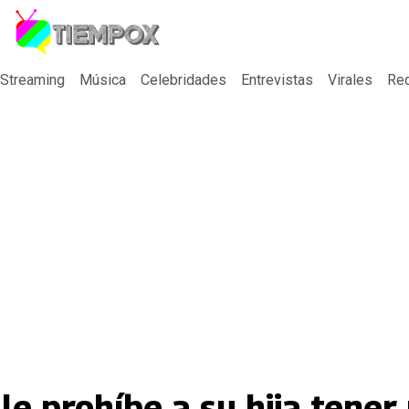
 Streaming
Música
Celebridades
Entrevistas
Virales
Re
 le prohíbe a su hija tener