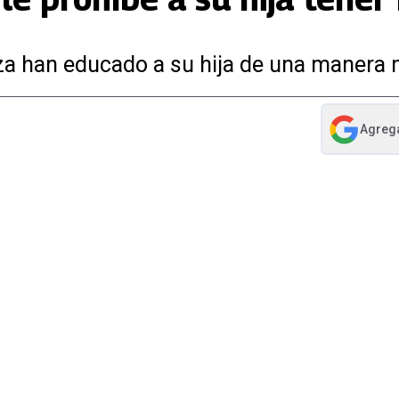
za han educado a su hija de una manera 
Agreg
abre en nue