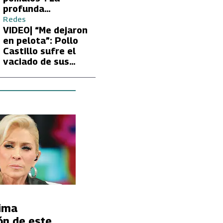
profunda
preocupación de
Redes
Fran García-
VIDEO| “Me dejaron
Huidobro por la
en pelota”: Pollo
extrema delgadez
Castillo sufre el
de Kathy Orellana
vaciado de sus
cuentas por
embargo del CAE
tima
ón de este