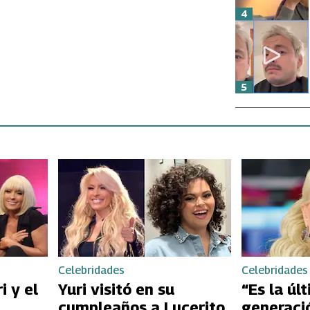
4
5
Celebridades
Celebridades
i y el
Yuri visitó en su
“Es la úl
cumpleaños a Lucerito
generaci