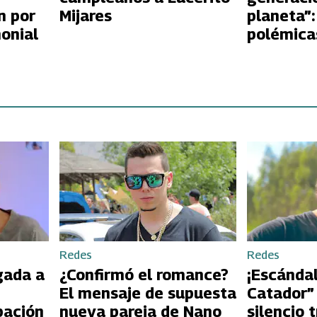
n por
Mijares
planeta”:
monial
polémica
declaraci
al comen
Redes
Redes
gada a
¿Confirmó el romance?
¡Escándal
El mensaje de supuesta
Catador”
pación
nueva pareja de Nano
silencio 