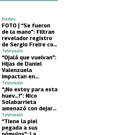
Redes
FOTO | “Se fueron
de la mano”: Filtran
revelador registro
de Sergio Freire con
supuesta nueva
Televisión
conquista
“Ojalá que vuelvan”:
Hijas de Daniel
Valenzuela
impactan en
Volverías con tu Ex
Televisión
2 con directa
“¡No estoy para esta
petición a su papá
huev…!”: Nico
sobre Yamila Reyna
Solabarrieta
amenazó con dejar
Volverías con tu Ex
Televisión
tras encontrón con
“Tiene la piel
Carmen Gloria
pegada a sus
Arroyo
pómulos”: La