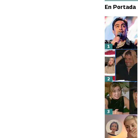
En Portada
1
2
3